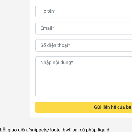
Gửi liên hệ của bạ
Lỗi giao diện: 'snippets/footer.bwt' sai cú pháp liquid