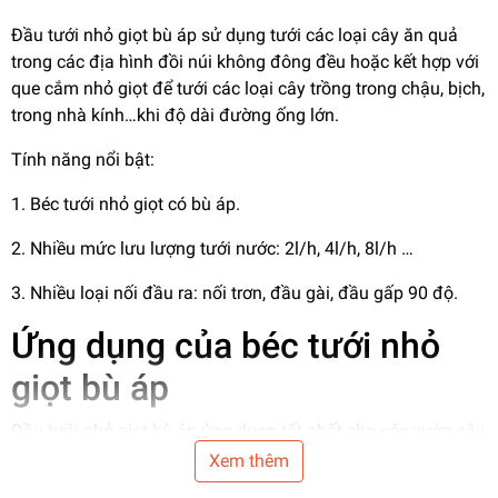
Đầu tưới nhỏ giọt bù áp sử dụng tưới các loại cây ăn quả
trong các địa hình đồi núi không đông đều hoặc kết hợp với
que cắm nhỏ giọt để tưới các loại cây trồng trong chậu, bịch,
trong nhà kính…khi độ dài đường ống lớn.
Tính năng nổi bật:
1. Béc tưới nhỏ giọt có bù áp.
2. Nhiều mức lưu lượng tưới nước: 2l/h, 4l/h, 8l/h …
3. Nhiều loại nối đầu ra: nối trơn, đầu gài, đầu gấp 90 độ.
Ứng dụng của béc tưới nhỏ
giọt bù áp
Đầu tưới nhỏ giọt bù áp ứng dụng tốt nhất cho các vườn cây
có địa hình dốc hoặc chiều dài mỗi hàng cây trồng tương
Xem thêm
đối dài. Khi đó cho dù áp suất nước tưới vẫn luôn đồng đều