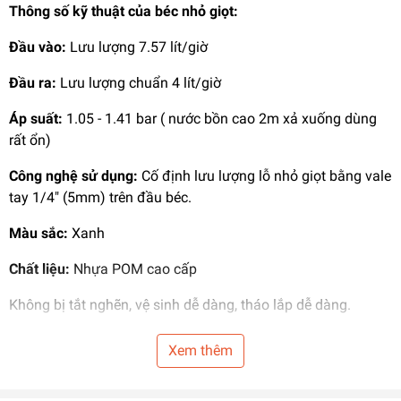
Thông số kỹ thuật của
béc nhỏ giọt
:
Đầu vào:
Lưu lượng 7.57 lít/giờ
Đầu ra:
Lưu lượng chuẩn 4 lít/giờ
Áp suất:
1.05 - 1.41 bar ( nước bồn cao 2m xả xuống dùng
rất ổn)
Công nghệ sử dụng:
Cố định lưu lượng lỗ nhỏ giọt bằng vale
tay 1/4" (5mm) trên đầu béc.
Màu sắc:
Xanh
Chất liệu:
Nhựa POM cao cấp
Không bị tắt nghẽn, vệ sinh dễ dàng, tháo lắp dễ dàng.
Đuôi béc có gờ gắn vào ống PE, LDPE 1/4 in (5mm - 6mm),
Xem thêm
hoặc gắn trực tiếp ống PE, LDPE phi 16, 20mm.
Ứng dụng:
Dùng trong
hệ thống tưới
nhỏ giọt cây cà phê, hồ