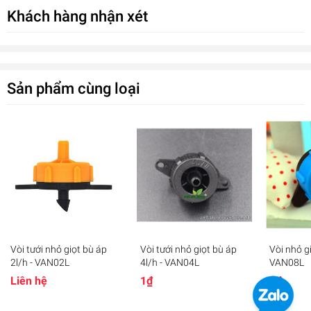
Khách hàng nhận xét
tiêu,
tưới nhỏ giọt
cây ăn quả, cam - quýt, tưới nhỏ giọt chậu
hoa, cây kiểng ban công...
Sản phẩm cùng loại
Vòi tưới nhỏ giọt bù áp
Vòi tưới nhỏ giọt bù áp
Vòi nhỏ gi
Béc tưới nhỏ giọt cố định lưu lượng [mới]
2l/h - VAN02L
4l/h - VAN04L
VAN08L
0₫
Liên hệ
1₫
1₫
undefined