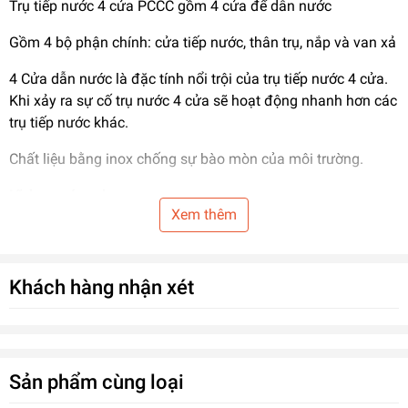
Trụ tiếp nước 4 cửa PCCC gồm 4 cửa để dẫn nước
Gồm 4 bộ phận chính: cửa tiếp nước, thân trụ, nắp và van xả
4 Cửa dẫn nước là đặc tính nổi trội của trụ tiếp nước 4 cửa.
Khi xảy ra sự cố trụ nước 4 cửa sẽ hoạt động nhanh hơn các
trụ tiếp nước khác.
Chất liệu bằng inox chống sự bào mòn của môi trường.
Lĩnh vực ứng dụng:
Xem thêm
Được ứng dụng trong lĩnh vực cấp thoát nước, hệ thống
PCCC
Khách hàng nhận xét
Thông số kĩ thuật:
Kích thước: DN100-DN150
Tiêu chuẩn thiết kế: TCVN 5739-1993/TCVN 6379-1998
Sản phẩm cùng loại
Kiểu kết nối: Mặt bích