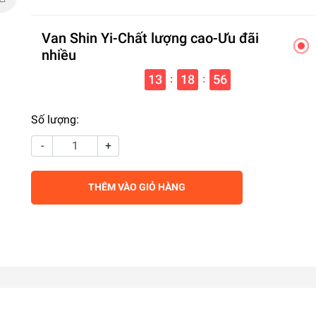
Van Shin Yi-Chất lượng cao-Ưu đãi
nhiều
13
18
55
:
:
Số lượng:
-
+
THÊM VÀO GIỎ HÀNG